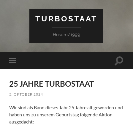
TURBOSTAAT
Husum/1999
Suchfe
Mobile-
ein-/a
Menü
ein-/ausblenden
25 JAHRE TURBOSTAAT
5. OKTOBER 2024
Wir sind als Band dieses Jahr 25 Jahre alt geworden und
haben uns zu unserem Geburtstag folgende Aktion
ausgedacht: