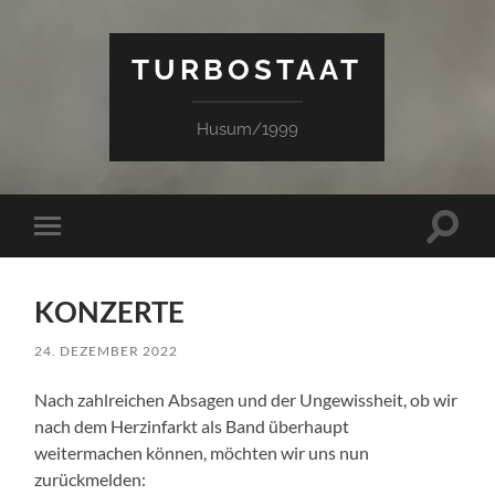
TURBOSTAAT
Husum/1999
Suchfe
Mobile-
ein-/a
Menü
ein-/ausblenden
KONZERTE
24. DEZEMBER 2022
Nach zahlreichen Absagen und der Ungewissheit, ob wir
nach dem Herzinfarkt als Band überhaupt
weitermachen können, möchten wir uns nun
zurückmelden: