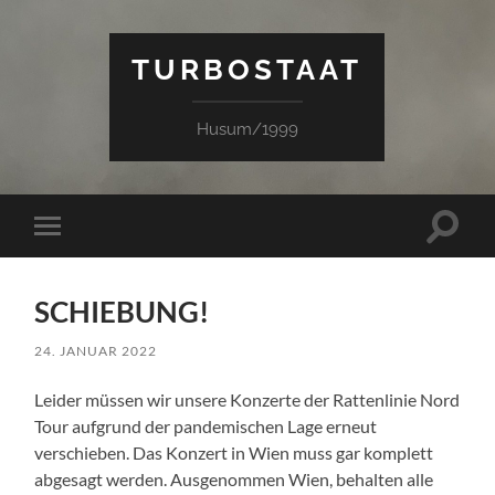
TURBOSTAAT
Husum/1999
Suchfe
Mobile-
ein-/a
Menü
ein-/ausblenden
SCHIEBUNG!
24. JANUAR 2022
Leider müssen wir unsere Konzerte der Rattenlinie Nord
Tour aufgrund der pandemischen Lage erneut
verschieben. Das Konzert in Wien muss gar komplett
abgesagt werden. Ausgenommen Wien, behalten alle